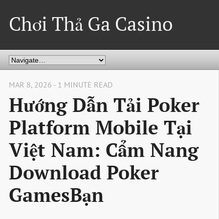
Chơi Thả Ga Casino
MAR 8, 2026 - 1 MINUTE READ
Hướng Dẫn Tải Poker
Platform Mobile Tại
Việt Nam: Cẩm Nang
Download Poker
GamesBạn