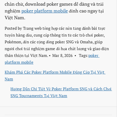
chần chừ, download poker games dễ dàng và trải
nghiệm
poker platform mobile
đỉnh cao ngay tại
Việt Nam.
Posted by
Trang web tổng hợp các nền tảng đánh bài trực
tuyến hàng đầu, cung cấp thông tin từ các trò chơi poker,
Pokémon, đến các cộng đồng poker SNG và Omaha, giúp
người chơi trải nghiệm game đồ họa chất lượng và giao diện
thân thiện tại Việt Nam.
Mar 8, 2026
Tags:
poker 
platform mobile
Khám Phá Các Poker Platform Mobile Đẳng Cấp Tại Việt 
Nam
Hướng Dẫn Chi Tiết Về Poker Platform SNG và Cách Chơi 
SNG Tournaments Tại Việt Nam