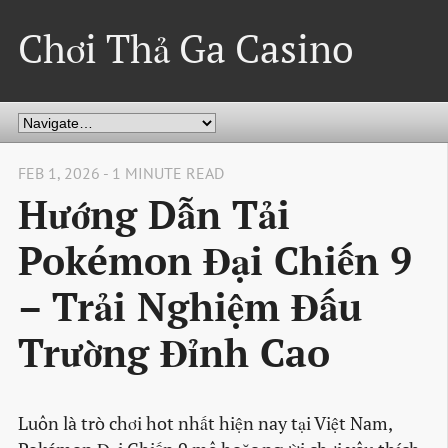
Chơi Thả Ga Casino
FEB 1, 2026 - 1 MINUTE READ
Hướng Dẫn Tải
Pokémon Đại Chiến 9
– Trải Nghiệm Đấu
Trường Đỉnh Cao
Luôn là trò chơi hot nhất hiện nay tại Việt Nam,