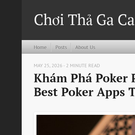
Chơi Thả Ga Ca
Home
Posts
About Us
MAY 25, 2026 - 2 MINUTE READ
Khám Phá Poker P
Best Poker Apps 